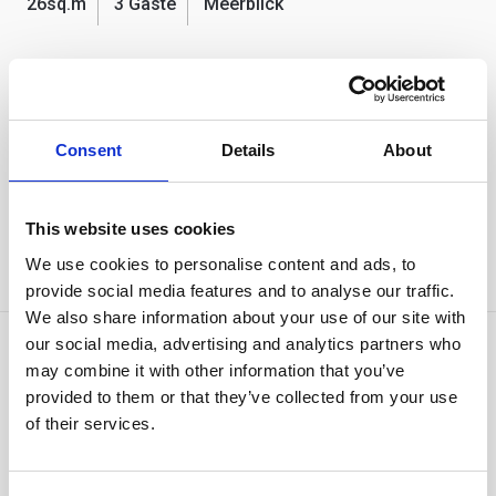
26sq.m
3 Gäste
Meerblick
Unsere meistverkaufte Zimmerkategorie, die Junior-
Suiten, glänzt mit griechischer Gemütlichkeit und
Consent
Details
About
Gastfreundschaft.
This website uses cookies
JETZT BUCHEN
ENTDECKEN
We use cookies to personalise content and ads, to
provide social media features and to analyse our traffic.
We also share information about your use of our site with
our social media, advertising and analytics partners who
may combine it with other information that you’ve
provided to them or that they’ve collected from your use
of their services.