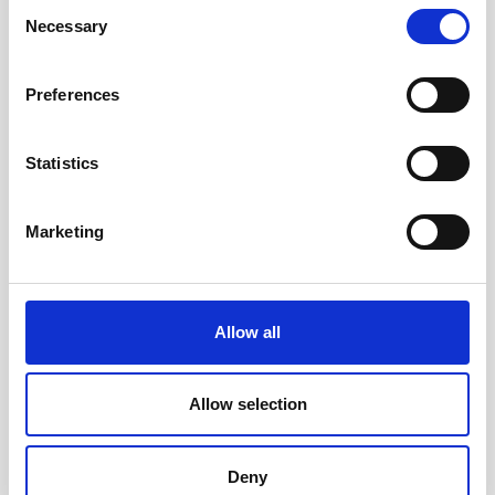
Consent
Necessary
Selection
Preferences
Statistics
Marketing
Allow all
Junior-Suite mit Meerblick &
Whirlpool
Allow selection
26sq.m
3 Gäste
Meerblick
Deny